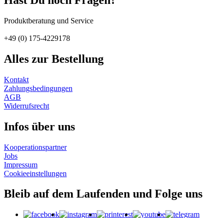
Produktberatung und Service
+49 (0) 175-4229178
Alles zur Bestellung
Kontakt
Zahlungs­bedingungen
AGB
Widerrufs­recht
Infos über uns
Kooperations­partner
Jobs
Impressum
Cookie­einstellungen
Bleib auf dem Laufenden und Folge uns
Facebook
Thumble
Printerest
Youtube
Teleg