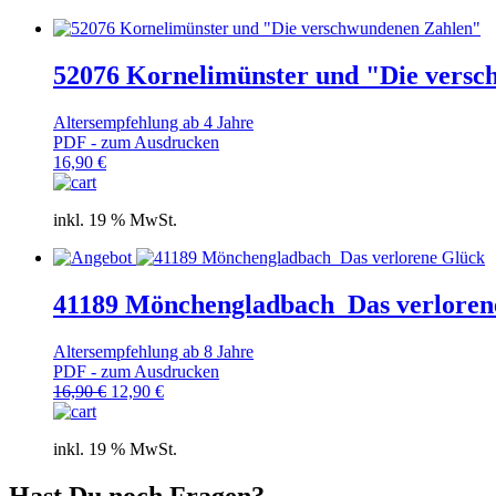
52076 Kornelimünster und "Die vers
Altersempfehlung ab 4 Jahre
PDF - zum Ausdrucken
16,90
€
inkl. 19 % MwSt.
41189 Mönchengladbach_Das verloren
Altersempfehlung ab 8 Jahre
PDF - zum Ausdrucken
Ursprünglicher
Aktueller
16,90
€
12,90
€
Preis
Preis
war:
ist:
inkl. 19 % MwSt.
16,90 €
12,90 €.
Hast Du noch Fragen?