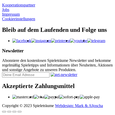
Kooperations­partner
Jobs
Impressum
Cookie­einstellungen
Bleib auf dem Laufenden und Folge uns
Facebook
Thumble
Printerest
Youtube
Teleg
Newsletter
Abonniere den kostenlosen Spieleträume Newsletter und bekomme
regelmäßig Spieletipps und Informationen über Neuheiten, Aktionen
und sonstige Angebote zu unseren Produkten.
Akzeptierte Zahlungsmittel
Copyright © 2023 Spieleträume
Webdesign: Mark & Aljoscha