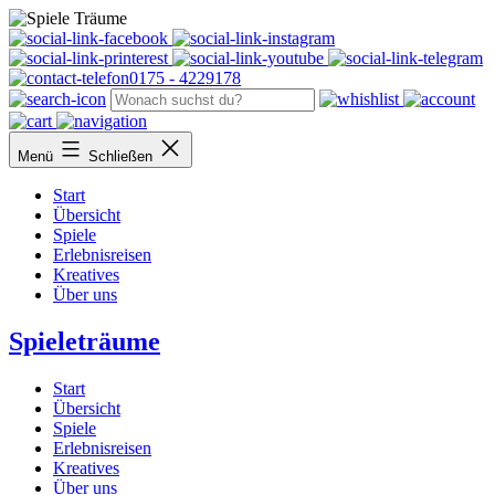
Facebook
Thumble
Printerest
Youtube
T
0175 - 4229178
Menü
Schließen
Start
Übersicht
Spiele
Erlebnisreisen
Kreatives
Über uns
Spieleträume
Start
Übersicht
Spiele
Erlebnisreisen
Kreatives
Über uns