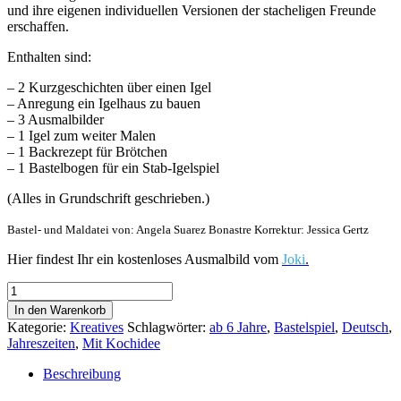
und ihre eigenen individuellen Versionen der stacheligen Freunde
erschaffen.
Enthalten sind:
– 2 Kurzgeschichten über einen Igel
– Anregung ein Igelhaus zu bauen
– 3 Ausmalbilder
– 1 Igel zum weiter Malen
– 1 Backrezept für Brötchen
– 1 Bastelbogen für ein Stab-Igelspiel
(Alles in Grundschrift geschrieben.)
Bastel- und Maldatei von: Angela Suarez Bonastre Korrektur: Jessica Gertz
Hier findest Ihr ein kostenloses Ausmalbild vom
Joki
.
Joki,
der
In den Warenkorb
stachelige
Kategorie:
Kreatives
Schlagwörter:
ab 6 Jahre
,
Bastelspiel
,
Deutsch
,
Igel
Jahreszeiten
,
Mit Kochidee
Menge
Beschreibung