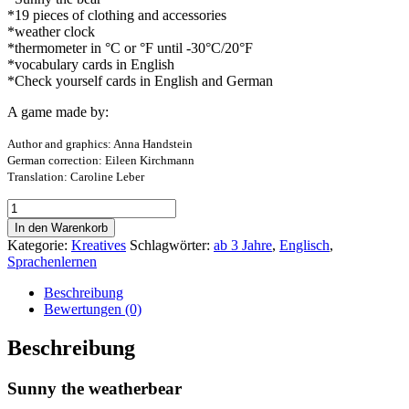
*19 pieces of clothing and accessories
*weather clock
*thermometer in °C or °F until -30°C/20°F
*vocabulary cards in English
*Check yourself cards in English and German
A game made by:
Author and graphics: Anna Handstein
German correction: Eileen Kirchmann
Translation: Caroline Leber
Sunny
the
In den Warenkorb
weatherbear
Kategorie:
Kreatives
Schlagwörter:
ab 3 Jahre
,
Englisch
,
Menge
Sprachenlernen
Beschreibung
Bewertungen (0)
Beschreibung
Sunny the weatherbear