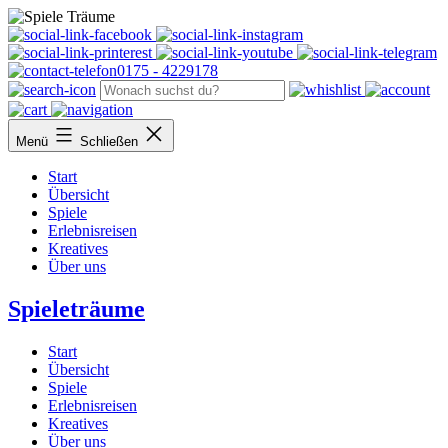
Facebook
Thumble
Printerest
Youtube
T
0175 - 4229178
Menü
Schließen
Start
Übersicht
Spiele
Erlebnisreisen
Kreatives
Über uns
Spieleträume
Start
Übersicht
Spiele
Erlebnisreisen
Kreatives
Über uns