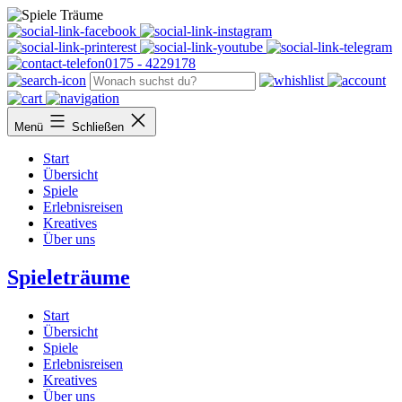
Facebook
Thumble
Printerest
Youtube
T
0175 - 4229178
Menü
Schließen
Start
Übersicht
Spiele
Erlebnisreisen
Kreatives
Über uns
Spieleträume
Start
Übersicht
Spiele
Erlebnisreisen
Kreatives
Über uns